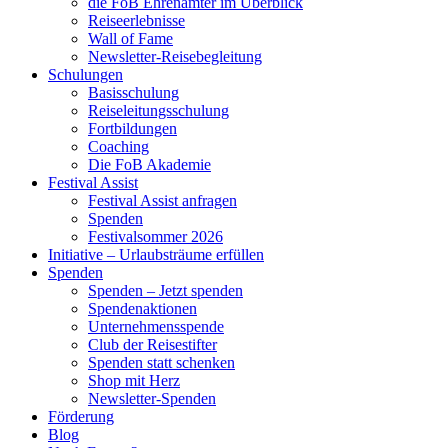
die FoB Ehrenämter im Überblick
Reiseerlebnisse
Wall of Fame
Newsletter-Reisebegleitung
Schulungen
Basisschulung
Reiseleitungsschulung
Fortbildungen
Coaching
Die FoB Akademie
Festival Assist
Festival Assist anfragen
Spenden
Festivalsommer 2026
Initiative – Urlaubsträume erfüllen
Spenden
Spenden – Jetzt spenden
Spendenaktionen
Unternehmensspende
Club der Reisestifter
Spenden statt schenken
Shop mit Herz
Newsletter-Spenden
Förderung
Blog