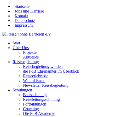
Startseite
Jobs und Karriere
Kontakt
Datenschutz
Impressum
Start
Über Uns
Projekte
Aktuelles
Reisebegleitung
Reisebegleitung werden
die FoB Ehrenämter im Überblick
Reiseerlebnisse
Wall of Fame
Newsletter-Reisebegleitung
Schulungen
Basisschulung
Reiseleitungsschulung
Fortbildungen
Coaching
Die FoB Akademie