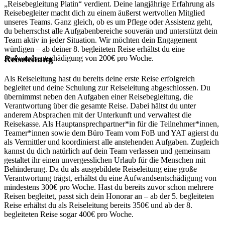
„Reisebegleitung Platin“ verdient. Deine langjährige Erfahrung als
Reisebegleiter macht dich zu einem äußerst wertvollen Mitglied
unseres Teams. Ganz gleich, ob es um Pflege oder Assistenz geht,
du beherrschst alle Aufgabenbereiche souverän und unterstützt dein
Team aktiv in jeder Situation. Wir möchten dein Engagement
würdigen – ab deiner 8. begleiteten Reise erhältst du eine
Aufwandsentschädigung von 200€ pro Woche.
Reiseleitung
Als Reiseleitung hast du bereits deine erste Reise erfolgreich
begleitet und deine Schulung zur Reiseleitung abgeschlossen. Du
übernimmst neben den Aufgaben einer Reisebegleitung, die
Verantwortung über die gesamte Reise. Dabei hältst du unter
anderem Absprachen mit der Unterkunft und verwaltest die
Reisekasse. Als Hauptansprechpartner*in für die Teilnehmer*innen,
Teamer*innen sowie dem Büro Team vom FoB und YAT agierst du
als Vermittler und koordinierst alle anstehenden Aufgaben. Zugleich
kannst du dich natürlich auf dein Team verlassen und gemeinsam
gestaltet ihr einen unvergesslichen Urlaub für die Menschen mit
Behinderung. Da du als ausgebildete Reiseleitung eine große
Verantwortung trägst, erhältst du eine Aufwandsentschädigung von
mindestens 300€ pro Woche. Hast du bereits zuvor schon mehrere
Reisen begleitet, passt sich dein Honorar an – ab der 5. begleiteten
Reise erhältst du als Reiseleitung bereits 350€ und ab der 8.
begleiteten Reise sogar 400€ pro Woche.