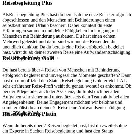
Reisebegleitung Plus
AlsReisebegleitung Plus hast du bereits deine erste Reise erfolgreich
abgeschlossen und den Menschen mit Behinderungen einen
selbstbestimmten Urlaub beschert. Dabei konntest du erste
Erfahrungen sammeln und deine Fähigkeiten im Umgang mit
Menschen mit Behinderung ausbauen. Du hast einen echten
Mehrwert geleistet und dafür sind wir und die Reisenden dir
unendlich dankbar. Da du bereits eine Reise erfolgreich begleitet
hast, wirst du ab deiner zweiten Reise eine Aufwandsentschädigung
von 150€ die Woche erhalten.
Reisebegleitung Gold
Du hast bereits über 4 Reisen von Menschen mit Behinderung
erfolgreich begleitet und unvergessliche Momente geschaffen? Dann
hast du nun offiziell den Status Reisebegleitung Gold erreicht. Als
sehr erfahrener Reise-Profi weißt du genau, worauf es ankommt. Ob
bei der Pflege oder auch der Assistenz, du fühlst dich bei allen
Aufgaben sehr sicher und unterstützt stets dein Team aktiv bei allen
Angelegenheiten. Deine Engagement möchten wir belohne und
somit erhältst du ab deiner 5. Reise eine Aufwandsentschädigung
von 175€ die Woche.
Reisebegleitung Platin
Wenn du bereits über 7 Reisen begleitet hast, bist du zweifelsohne
ein Experte in Sachen Reisebegleitung und hast den Status