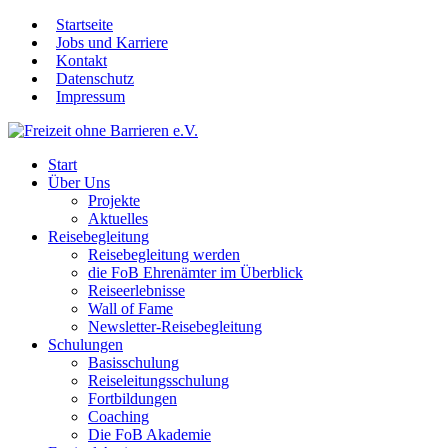
Startseite
Jobs und Karriere
Kontakt
Datenschutz
Impressum
Start
Über Uns
Projekte
Aktuelles
Reisebegleitung
Reisebegleitung werden
die FoB Ehrenämter im Überblick
Reiseerlebnisse
Wall of Fame
Newsletter-Reisebegleitung
Schulungen
Basisschulung
Reiseleitungsschulung
Fortbildungen
Coaching
Die FoB Akademie