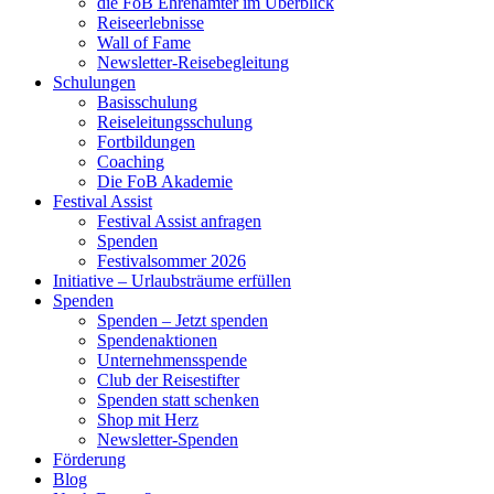
die FoB Ehrenämter im Überblick
Reiseerlebnisse
Wall of Fame
Newsletter-Reisebegleitung
Schulungen
Basisschulung
Reiseleitungsschulung
Fortbildungen
Coaching
Die FoB Akademie
Festival Assist
Festival Assist anfragen
Spenden
Festivalsommer 2026
Initiative – Urlaubsträume erfüllen
Spenden
Spenden – Jetzt spenden
Spendenaktionen
Unternehmensspende
Club der Reisestifter
Spenden statt schenken
Shop mit Herz
Newsletter-Spenden
Förderung
Blog