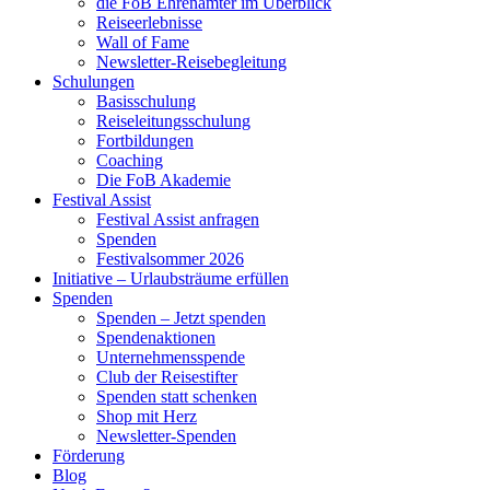
die FoB Ehrenämter im Überblick
Reiseerlebnisse
Wall of Fame
Newsletter-Reisebegleitung
Schulungen
Basisschulung
Reiseleitungsschulung
Fortbildungen
Coaching
Die FoB Akademie
Festival Assist
Festival Assist anfragen
Spenden
Festivalsommer 2026
Initiative – Urlaubsträume erfüllen
Spenden
Spenden – Jetzt spenden
Spendenaktionen
Unternehmensspende
Club der Reisestifter
Spenden statt schenken
Shop mit Herz
Newsletter-Spenden
Förderung
Blog