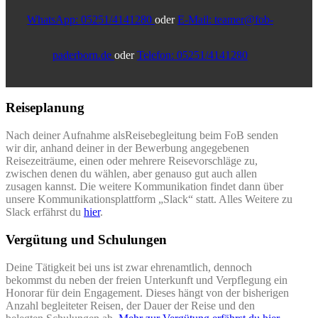
WhatsApp: 05251/4141280
oder
E-Mail: teamer@fob-
paderborn.de
oder
Telefon: 05251/4141280
Reiseplanung
Nach deiner Aufnahme alsReisebegleitung beim FoB senden
wir dir, anhand deiner in der Bewerbung angegebenen
Reisezeiträume, einen oder mehrere Reisevorschläge zu,
zwischen denen du wählen, aber genauso gut auch allen
zusagen kannst. Die weitere Kommunikation findet dann über
unsere Kommunikationsplattform „Slack“ statt. Alles Weitere zu
Slack erfährst du
hier
.
Vergütung und Schulungen
Deine Tätigkeit bei uns ist zwar ehrenamtlich, dennoch
bekommst du neben der freien Unterkunft und Verpflegung ein
Honorar für dein Engagement. Dieses hängt von der bisherigen
Anzahl begleiteter Reisen, der Dauer der Reise und den