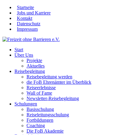
Startseite
Jobs und Karriere
Kontakt
Datenschutz
Impressum
Start
Über Uns
Projekte
Aktuelles
Reisebegleitung
Reisebegleitung werden
die FoB Ehrenämter im Überblick
Reiseerlebnisse
Wall of Fame
Newsletter-Reisebegleitung
Schulungen
Basisschulung
Reiseleitungsschulung
Fortbildungen
Coaching
Die FoB Akademie