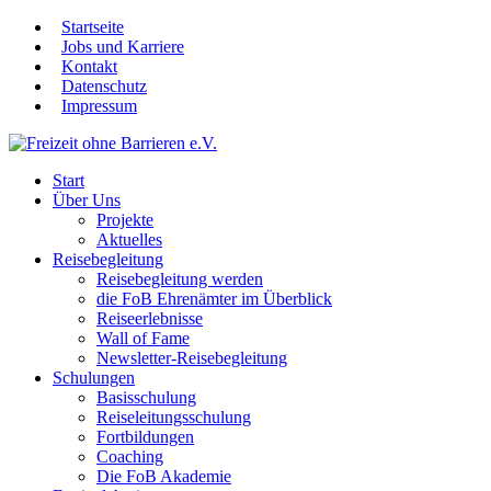
Startseite
Jobs und Karriere
Kontakt
Datenschutz
Impressum
Start
Über Uns
Projekte
Aktuelles
Reisebegleitung
Reisebegleitung werden
die FoB Ehrenämter im Überblick
Reiseerlebnisse
Wall of Fame
Newsletter-Reisebegleitung
Schulungen
Basisschulung
Reiseleitungsschulung
Fortbildungen
Coaching
Die FoB Akademie