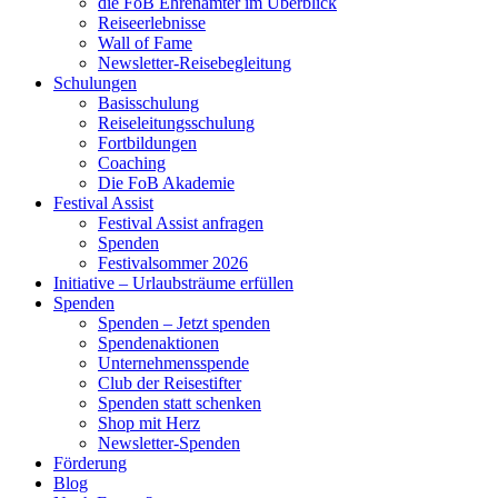
die FoB Ehrenämter im Überblick
Reiseerlebnisse
Wall of Fame
Newsletter-Reisebegleitung
Schulungen
Basisschulung
Reiseleitungsschulung
Fortbildungen
Coaching
Die FoB Akademie
Festival Assist
Festival Assist anfragen
Spenden
Festivalsommer 2026
Initiative – Urlaubsträume erfüllen
Spenden
Spenden – Jetzt spenden
Spendenaktionen
Unternehmensspende
Club der Reisestifter
Spenden statt schenken
Shop mit Herz
Newsletter-Spenden
Förderung
Blog