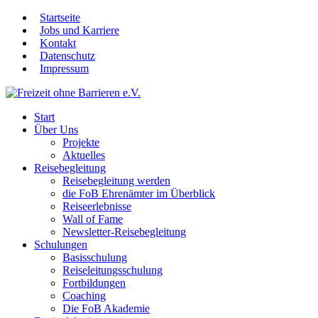
Startseite
Jobs und Karriere
Kontakt
Datenschutz
Impressum
Start
Über Uns
Projekte
Aktuelles
Reisebegleitung
Reisebegleitung werden
die FoB Ehrenämter im Überblick
Reiseerlebnisse
Wall of Fame
Newsletter-Reisebegleitung
Schulungen
Basisschulung
Reiseleitungsschulung
Fortbildungen
Coaching
Die FoB Akademie