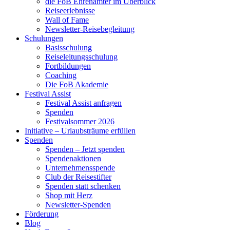
die FoB Ehrenämter im Überblick
Reiseerlebnisse
Wall of Fame
Newsletter-Reisebegleitung
Schulungen
Basisschulung
Reiseleitungsschulung
Fortbildungen
Coaching
Die FoB Akademie
Festival Assist
Festival Assist anfragen
Spenden
Festivalsommer 2026
Initiative – Urlaubsträume erfüllen
Spenden
Spenden – Jetzt spenden
Spendenaktionen
Unternehmensspende
Club der Reisestifter
Spenden statt schenken
Shop mit Herz
Newsletter-Spenden
Förderung
Blog