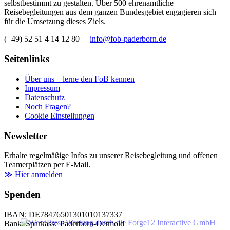
selbstbestimmt zu gestalten. Über 500 ehrenamtliche
Reisebegleitungen aus dem ganzen Bundesgebiet engagieren sich
für die Umsetzung dieses Ziels.
(+49) 52 51 4 14 12 80
info@fob-paderborn.de
Seitenlinks
Über uns – lerne den FoB kennen
Impressum
Datenschutz
Noch Fragen?
Cookie Einstellungen
Newsletter
Erhalte regelmäßige Infos zu unserer Reisebegleitung und offenen
Teamerplätzen per E-Mail.
≫ Hier anmelden
Spenden
IBAN: DE78476501301010137337
Bank: Sparkasse Paderborn-Detmold