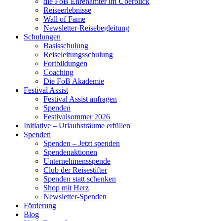
die FoB Ehrenämter im Überblick
Reiseerlebnisse
Wall of Fame
Newsletter-Reisebegleitung
Schulungen
Basisschulung
Reiseleitungsschulung
Fortbildungen
Coaching
Die FoB Akademie
Festival Assist
Festival Assist anfragen
Spenden
Festivalsommer 2026
Initiative – Urlaubsträume erfüllen
Spenden
Spenden – Jetzt spenden
Spendenaktionen
Unternehmensspende
Club der Reisestifter
Spenden statt schenken
Shop mit Herz
Newsletter-Spenden
Förderung
Blog