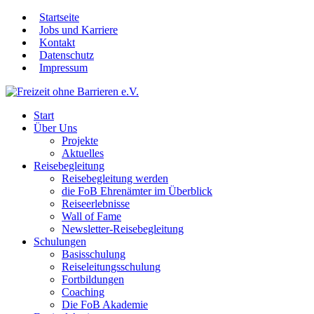
Startseite
Jobs und Karriere
Kontakt
Datenschutz
Impressum
Start
Über Uns
Projekte
Aktuelles
Reisebegleitung
Reisebegleitung werden
die FoB Ehrenämter im Überblick
Reiseerlebnisse
Wall of Fame
Newsletter-Reisebegleitung
Schulungen
Basisschulung
Reiseleitungsschulung
Fortbildungen
Coaching
Die FoB Akademie