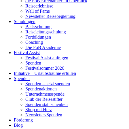
die FoB Ehrenämter im Überblick
Reiseerlebnisse
Wall of Fame
Newsletter-Reisebegleitung
Schulungen
Basisschulung
Reiseleitungsschulung
Fortbildungen
Coaching
Die FoB Akademie
Festival Assist
Festival Assist anfragen
Spenden
Festivalsommer 2026
Initiative – Urlaubsträume erfüllen
Spenden
Spenden – Jetzt spenden
Spendenaktionen
Unternehmensspende
Club der Reisestifter
Spenden statt schenken
Shop mit Herz
Newsletter-Spenden
Förderung
Blog