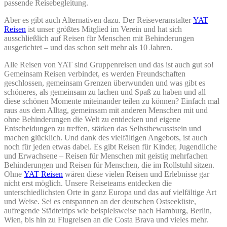
passende Reisebegleitung.
Aber es gibt auch Alternativen dazu. Der Reiseveranstalter
YAT
Reisen
ist unser größtes Mitglied im Verein und hat sich
ausschließlich auf Reisen für Menschen mit Behinderungen
ausgerichtet – und das schon seit mehr als 10 Jahren.
Alle Reisen von YAT sind Gruppenreisen und das ist auch gut so!
Gemeinsam Reisen verbindet, es werden Freundschaften
geschlossen, gemeinsam Grenzen überwunden und was gibt es
schöneres, als gemeinsam zu lachen und Spaß zu haben und all
diese schönen Momente miteinander teilen zu können? Einfach mal
raus aus dem Alltag, gemeinsam mit anderen Menschen mit und
ohne Behinderungen die Welt zu entdecken und eigene
Entscheidungen zu treffen, stärken das Selbstbewusstsein und
machen glücklich. Und dank des vielfältigen Angebots, ist auch
noch für jeden etwas dabei. Es gibt Reisen für Kinder, Jugendliche
und Erwachsene – Reisen für Menschen mit geistig mehrfachen
Behinderungen und Reisen für Menschen, die im Rollstuhl sitzen.
Ohne
YAT Reisen
wären diese vielen Reisen und Erlebnisse gar
nicht erst möglich. Unsere Reiseteams entdecken die
unterschiedlichsten Orte in ganz Europa und das auf vielfältige Art
und Weise. Sei es entspannen an der deutschen Ostseeküste,
aufregende Städtetrips wie beispielsweise nach Hamburg, Berlin,
Wien, bis hin zu Flugreisen an die Costa Brava und vieles mehr.