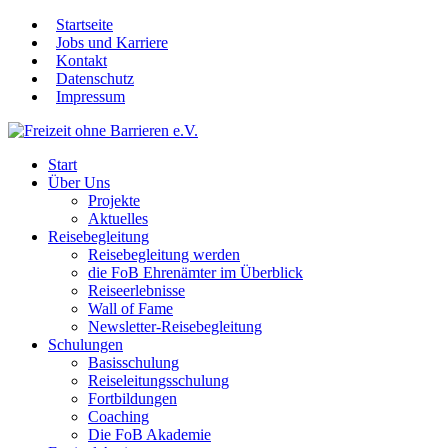
Startseite
Jobs und Karriere
Kontakt
Datenschutz
Impressum
Start
Über Uns
Projekte
Aktuelles
Reisebegleitung
Reisebegleitung werden
die FoB Ehrenämter im Überblick
Reiseerlebnisse
Wall of Fame
Newsletter-Reisebegleitung
Schulungen
Basisschulung
Reiseleitungsschulung
Fortbildungen
Coaching
Die FoB Akademie