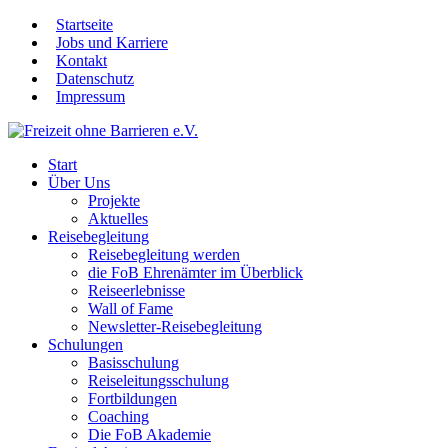
Startseite
Jobs und Karriere
Kontakt
Datenschutz
Impressum
Start
Über Uns
Projekte
Aktuelles
Reisebegleitung
Reisebegleitung werden
die FoB Ehrenämter im Überblick
Reiseerlebnisse
Wall of Fame
Newsletter-Reisebegleitung
Schulungen
Basisschulung
Reiseleitungsschulung
Fortbildungen
Coaching
Die FoB Akademie