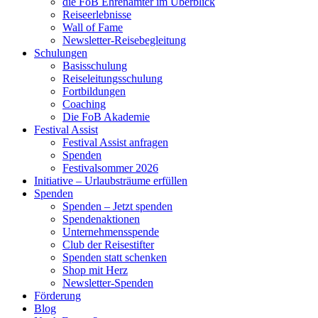
die FoB Ehrenämter im Überblick
Reiseerlebnisse
Wall of Fame
Newsletter-Reisebegleitung
Schulungen
Basisschulung
Reiseleitungsschulung
Fortbildungen
Coaching
Die FoB Akademie
Festival Assist
Festival Assist anfragen
Spenden
Festivalsommer 2026
Initiative – Urlaubsträume erfüllen
Spenden
Spenden – Jetzt spenden
Spendenaktionen
Unternehmensspende
Club der Reisestifter
Spenden statt schenken
Shop mit Herz
Newsletter-Spenden
Förderung
Blog