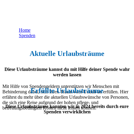
Urlaubsträume
Home
Spenden
Aktuelle Urlaubsträume
Aktuelle Urlaubsträume
Diese Urlaubsträume kannst du mit Hilfe deiner Spende wahr
werden lassen
Mit Hilfe von Spendengeldern unterstützen wir Menschen mit
Erfüllte Urlaubsträume
Behinderung dabei, sich ihren Traum vom Urlaub zu erfüllen. Hier
erfährst du mehr über die aktuellen Urlaubswünsche von Personen,
die sich eine Reise aufgrund der hohen pflege- und
Diese Urlaubsträume konnten wir in 2024 bereits durch eure
betreuungsbedingten Kosten nicht leisten können.
Spenden verwirklichen