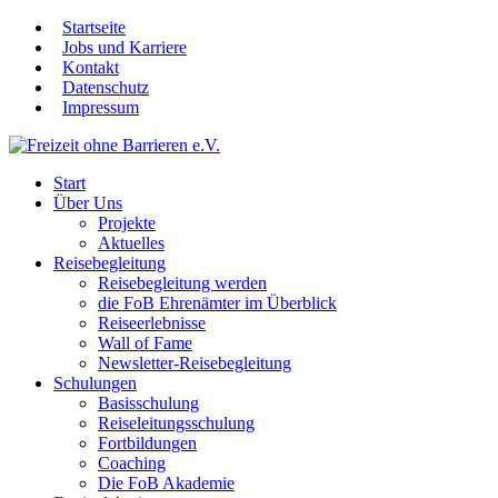
Startseite
Jobs und Karriere
Kontakt
Datenschutz
Impressum
Start
Über Uns
Projekte
Aktuelles
Reisebegleitung
Reisebegleitung werden
die FoB Ehrenämter im Überblick
Reiseerlebnisse
Wall of Fame
Newsletter-Reisebegleitung
Schulungen
Basisschulung
Reiseleitungsschulung
Fortbildungen
Coaching
Die FoB Akademie