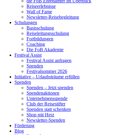
die FoB Ehrenämter im Überblick
Reiseerlebnisse
Wall of Fame
Newsletter-Reisebegleitung
Schulungen
Basisschulung
Reiseleitungsschulung
Fortbildungen
Coaching
Die FoB Akademie
Festival Assist
Festival Assist anfragen
Spenden
Festivalsommer 2026
Initiative – Urlaubsträume erfüllen
Spenden
Spenden – Jetzt spenden
Spendenaktionen
Unternehmensspende
Club der Reisestifter
Spenden statt schenken
Shop mit Herz
Newsletter-Spenden
Förderung
Blog