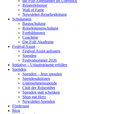
die FoB Ehrenämter im Überblick
Reiseerlebnisse
Wall of Fame
Newsletter-Reisebegleitung
Schulungen
Basisschulung
Reiseleitungsschulung
Fortbildungen
Coaching
Die FoB Akademie
Festival Assist
Festival Assist anfragen
Spenden
Festivalsommer 2026
Initiative – Urlaubsträume erfüllen
Spenden
Spenden – Jetzt spenden
Spendenaktionen
Unternehmensspende
Club der Reisestifter
Spenden statt schenken
Shop mit Herz
Newsletter-Spenden
Förderung
Blog