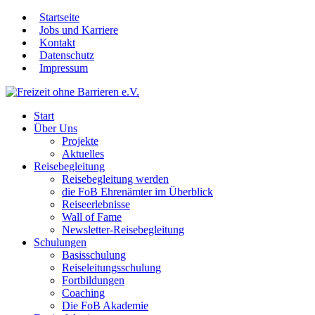
Startseite
Jobs und Karriere
Kontakt
Datenschutz
Impressum
Start
Über Uns
Projekte
Aktuelles
Reisebegleitung
Reisebegleitung werden
die FoB Ehrenämter im Überblick
Reiseerlebnisse
Wall of Fame
Newsletter-Reisebegleitung
Schulungen
Basisschulung
Reiseleitungsschulung
Fortbildungen
Coaching
Die FoB Akademie