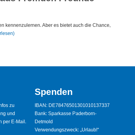
en kennenzulernen. Aber es bietet auch die Chance,
rlesen)
Spenden
nfos zu
IBAN: DE78476501301010137337
ung und
Bank: Sparkasse Paderborn-
 per E-Mail.
Detmold
Verwendungszweck: „Urlaub!“