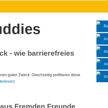
uddies
Re
zu
 - wie barrierefreies
zu
zu
nen guten Zweck. Gleichzeitig profitieren diese
zu
terlesen)
n aus Fremden Freunde