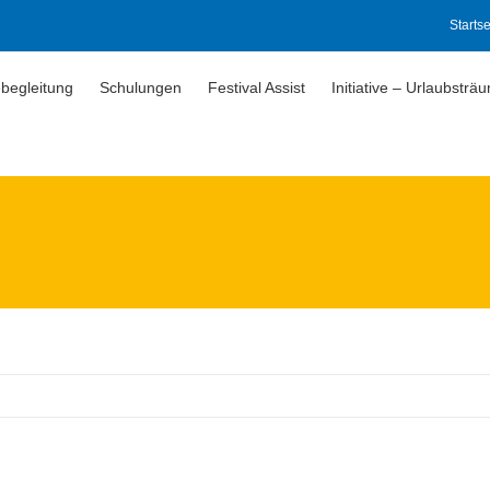
Startse
begleitung
Schulungen
Festival Assist
Initiative – Urlaubsträ