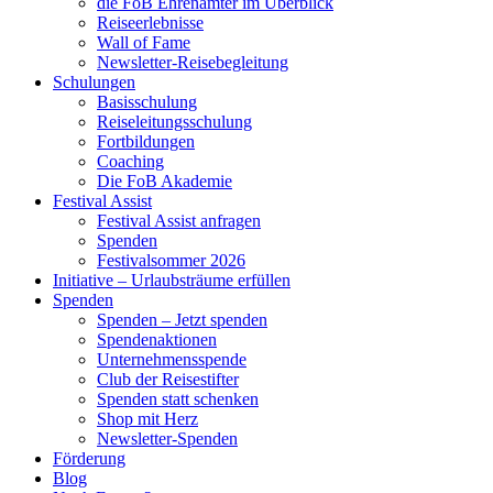
die FoB Ehrenämter im Überblick
Reiseerlebnisse
Wall of Fame
Newsletter-Reisebegleitung
Schulungen
Basisschulung
Reiseleitungsschulung
Fortbildungen
Coaching
Die FoB Akademie
Festival Assist
Festival Assist anfragen
Spenden
Festivalsommer 2026
Initiative – Urlaubsträume erfüllen
Spenden
Spenden – Jetzt spenden
Spendenaktionen
Unternehmensspende
Club der Reisestifter
Spenden statt schenken
Shop mit Herz
Newsletter-Spenden
Förderung
Blog