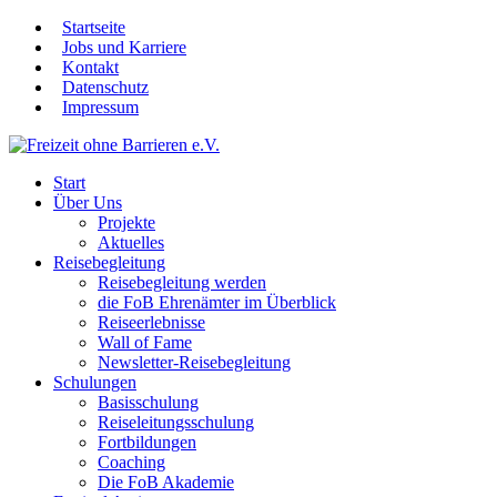
Startseite
Jobs und Karriere
Kontakt
Datenschutz
Impressum
Start
Über Uns
Projekte
Aktuelles
Reisebegleitung
Reisebegleitung werden
die FoB Ehrenämter im Überblick
Reiseerlebnisse
Wall of Fame
Newsletter-Reisebegleitung
Schulungen
Basisschulung
Reiseleitungsschulung
Fortbildungen
Coaching
Die FoB Akademie