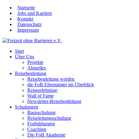
Startseite
Jobs und Karriere
Kontakt
Datenschutz
Impressum
Start
Über Uns
Projekte
Aktuelles
Reisebegleitung
Reisebegleitung werden
die FoB Ehrenämter im Überblick
Reiseerlebnisse
Wall of Fame
Newsletter-Reisebegleitung
Schulungen
Basisschulung
Reiseleitungsschulung
Fortbildungen
Coaching
Die FoB Akademie