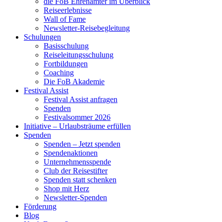
die FoB Ehrenämter im Überblick
Reiseerlebnisse
Wall of Fame
Newsletter-Reisebegleitung
Schulungen
Basisschulung
Reiseleitungsschulung
Fortbildungen
Coaching
Die FoB Akademie
Festival Assist
Festival Assist anfragen
Spenden
Festivalsommer 2026
Initiative – Urlaubsträume erfüllen
Spenden
Spenden – Jetzt spenden
Spendenaktionen
Unternehmensspende
Club der Reisestifter
Spenden statt schenken
Shop mit Herz
Newsletter-Spenden
Förderung
Blog