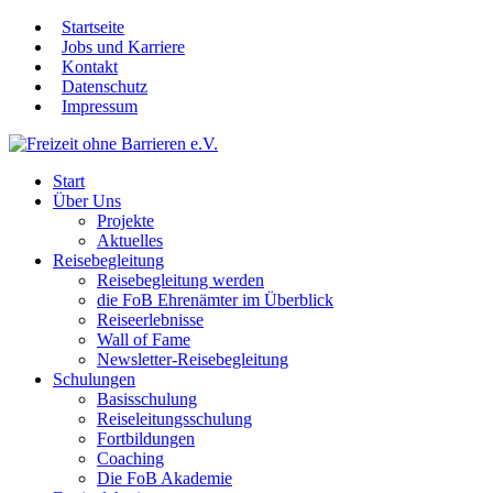
Startseite
Jobs und Karriere
Kontakt
Datenschutz
Impressum
Start
Über Uns
Projekte
Aktuelles
Reisebegleitung
Reisebegleitung werden
die FoB Ehrenämter im Überblick
Reiseerlebnisse
Wall of Fame
Newsletter-Reisebegleitung
Schulungen
Basisschulung
Reiseleitungsschulung
Fortbildungen
Coaching
Die FoB Akademie