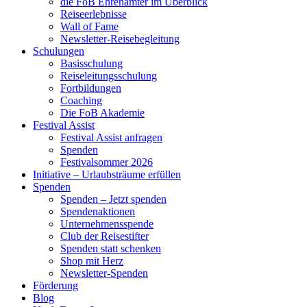
die FoB Ehrenämter im Überblick
Reiseerlebnisse
Wall of Fame
Newsletter-Reisebegleitung
Schulungen
Basisschulung
Reiseleitungsschulung
Fortbildungen
Coaching
Die FoB Akademie
Festival Assist
Festival Assist anfragen
Spenden
Festivalsommer 2026
Initiative – Urlaubsträume erfüllen
Spenden
Spenden – Jetzt spenden
Spendenaktionen
Unternehmensspende
Club der Reisestifter
Spenden statt schenken
Shop mit Herz
Newsletter-Spenden
Förderung
Blog