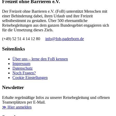
Freizeit ohne Barrieren e.V.
Der Freizeit ohne Barrieren e.V. (FoB) unterstützt Menschen mit
einer Behinderung dabei, ihren Urlaub und ihre Freizeit
selbstbestimmt zu gestalten. Über 500 ehrenamtliche
Reisebegleitungen aus dem ganzen Bundesgebiet engagieren sich
für die Umsetzung dieses Ziels.
(+49) 52 51 4 14 12 80
info@fob-paderborn.de
Seitenlinks
Über uns – lerne den FoB kennen
Impressum
Datenschutz
Noch Fragen?
Cookie Einstellungen
Newsletter
Erhalte regelmäßige Infos zu unserer Reisebegleitung und offenen
Teamerplätzen per E-Mail.
≫ Hier anmelden