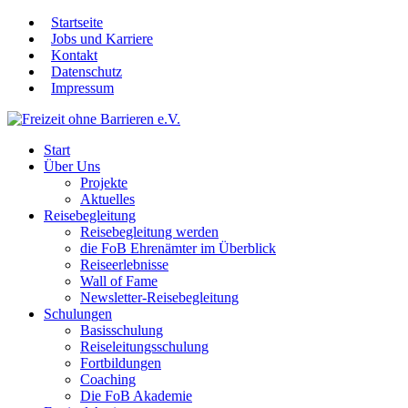
Startseite
Jobs und Karriere
Kontakt
Datenschutz
Impressum
Start
Über Uns
Projekte
Aktuelles
Reisebegleitung
Reisebegleitung werden
die FoB Ehrenämter im Überblick
Reiseerlebnisse
Wall of Fame
Newsletter-Reisebegleitung
Schulungen
Basisschulung
Reiseleitungsschulung
Fortbildungen
Coaching
Die FoB Akademie