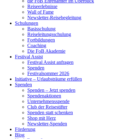
die FoB Ehrenämter im Überblick
Reiseerlebnisse
Wall of Fame
Newsletter-Reisebegleitung
Schulungen
Basisschulung
Reiseleitungsschulung
Fortbildungen
Coaching
Die FoB Akademie
Festival Assist
Festival Assist anfragen
Spenden
Festivalsommer 2026
Initiative – Urlaubsträume erfüllen
Spenden
Spenden – Jetzt spenden
Spendenaktionen
Unternehmensspende
Club der Reisestifter
Spenden statt schenken
Shop mit Herz
Newsletter-Spenden
Förderung
Blog