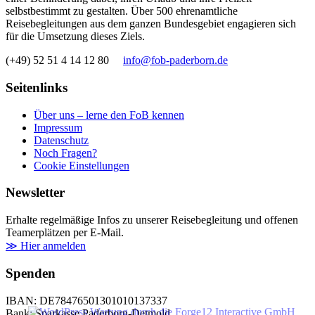
selbstbestimmt zu gestalten. Über 500 ehrenamtliche
Reisebegleitungen aus dem ganzen Bundesgebiet engagieren sich
für die Umsetzung dieses Ziels.
(+49) 52 51 4 14 12 80
info@fob-paderborn.de
Seitenlinks
Über uns – lerne den FoB kennen
Impressum
Datenschutz
Noch Fragen?
Cookie Einstellungen
Newsletter
Erhalte regelmäßige Infos zu unserer Reisebegleitung und offenen
Teamerplätzen per E-Mail.
≫ Hier anmelden
Spenden
IBAN: DE78476501301010137337
Bank: Sparkasse Paderborn-Detmold