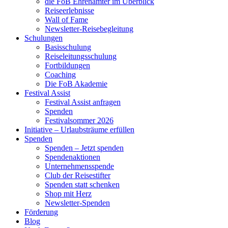
die FoB Ehrenämter im Überblick
Reiseerlebnisse
Wall of Fame
Newsletter-Reisebegleitung
Schulungen
Basisschulung
Reiseleitungsschulung
Fortbildungen
Coaching
Die FoB Akademie
Festival Assist
Festival Assist anfragen
Spenden
Festivalsommer 2026
Initiative – Urlaubsträume erfüllen
Spenden
Spenden – Jetzt spenden
Spendenaktionen
Unternehmensspende
Club der Reisestifter
Spenden statt schenken
Shop mit Herz
Newsletter-Spenden
Förderung
Blog