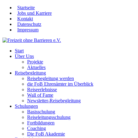
Startseite
Jobs und Karriere
Kontakt
Datenschutz
Impressum
Start
Über Uns
Projekte
Aktuelles
Reisebegleitung
Reisebegleitung werden
die FoB Ehrenämter im Überblick
Reiseerlebnisse
Wall of Fame
Newsletter-Reisebegleitung
Schulungen
Basisschulung
Reiseleitungsschulung
Fortbildungen
Coaching
Die FoB Akademie