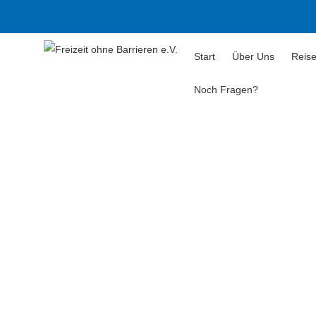
Start
Über Uns
Reise
Noch Fragen?
Reisebegleit
Reisebegleit