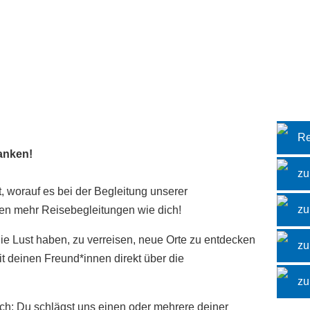
Re
anken!
zu
t, worauf es bei der Begleitung unserer
zu
en mehr Reisebegleitungen wie dich!
Die Lust haben, zu verreisen, neue Orte zu entdecken
zu
it deinen Freund*innen direkt über die
zu
ch: Du schlägst uns einen oder mehrere deiner