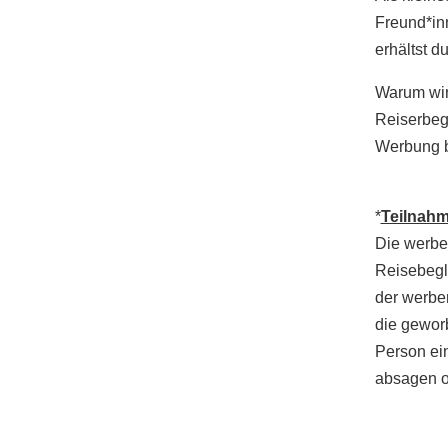
Freund*inn
erhältst 
Warum wir 
Reiserbegl
Werbung b
*
Teilnah
Die werben
Reisebegl
der werbe
die gewor
Person ei
absagen o