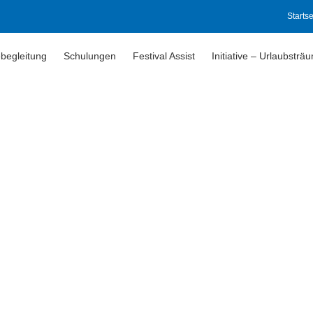
Startse
begleitung
Schulungen
Festival Assist
Initiative – Urlaubsträ
ungen werben
ungen