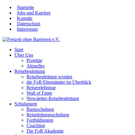
Startseite
Jobs und Karriere
Kontakt
Datenschutz
Impressum
Start
Über Uns
Projekte
Aktuelles
Reisebegleitung
Reisebegleitung werden
die FoB Ehrenämter im Überblick
Reiseerlebnisse
Wall of Fame
Newsletter-Reisebegleitung
Schulungen
Basisschulung
Reiseleitungsschulung
Fortbildungen
Coaching
Die FoB Akademie