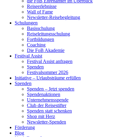
die FoB Ehrenämter im Überblick
Reiseerlebnisse
Wall of Fame
Newsletter-Reisebegleitung
Schulungen
Basisschulung
Reiseleitungsschulung
Fortbildungen
Coaching
Die FoB Akademie
Festival Assist
Festival Assist anfragen
Spenden
Festivalsommer 2026
Initiative – Urlaubsträume erfüllen
Spenden
Spenden – Jetzt spenden
Spendenaktionen
Unternehmensspende
Club der Reisestifter
Spenden statt schenken
Shop mit Herz
Newsletter-Spenden
Förderung
Blog