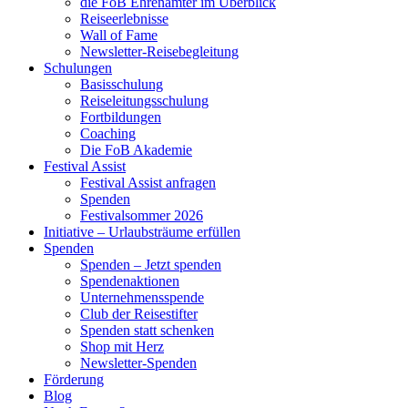
die FoB Ehrenämter im Überblick
Reiseerlebnisse
Wall of Fame
Newsletter-Reisebegleitung
Schulungen
Basisschulung
Reiseleitungsschulung
Fortbildungen
Coaching
Die FoB Akademie
Festival Assist
Festival Assist anfragen
Spenden
Festivalsommer 2026
Initiative – Urlaubsträume erfüllen
Spenden
Spenden – Jetzt spenden
Spendenaktionen
Unternehmensspende
Club der Reisestifter
Spenden statt schenken
Shop mit Herz
Newsletter-Spenden
Förderung
Blog