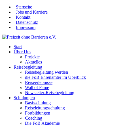
Startseite
Jobs und Karriere
Kontakt
Datenschutz
Impressum
Start
Über Uns
Projekte
Aktuelles
Reisebegleitung
Reisebegleitung werden
die FoB Ehrenämter im Überblick
Reiseerlebnisse
Wall of Fame
Newsletter-Reisebegleitung
Schulungen
Basisschulung
Reiseleitungsschulung
Fortbildungen
Coaching
Die FoB Akademie