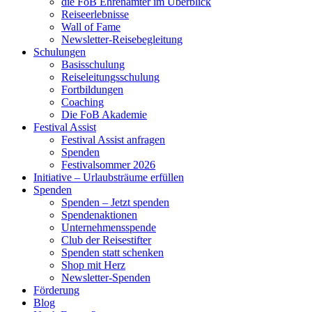
die FoB Ehrenämter im Überblick
Reiseerlebnisse
Wall of Fame
Newsletter-Reisebegleitung
Schulungen
Basisschulung
Reiseleitungsschulung
Fortbildungen
Coaching
Die FoB Akademie
Festival Assist
Festival Assist anfragen
Spenden
Festivalsommer 2026
Initiative – Urlaubsträume erfüllen
Spenden
Spenden – Jetzt spenden
Spendenaktionen
Unternehmensspende
Club der Reisestifter
Spenden statt schenken
Shop mit Herz
Newsletter-Spenden
Förderung
Blog