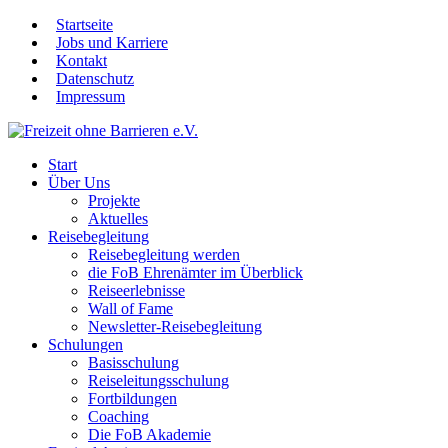
Startseite
Jobs und Karriere
Kontakt
Datenschutz
Impressum
Start
Über Uns
Projekte
Aktuelles
Reisebegleitung
Reisebegleitung werden
die FoB Ehrenämter im Überblick
Reiseerlebnisse
Wall of Fame
Newsletter-Reisebegleitung
Schulungen
Basisschulung
Reiseleitungsschulung
Fortbildungen
Coaching
Die FoB Akademie