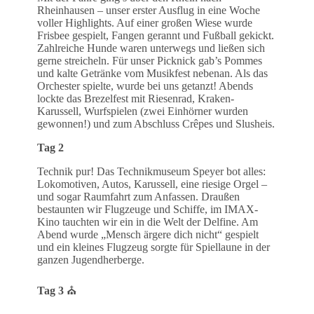
Rheinhausen – unser erster Ausflug in eine Woche
voller Highlights. Auf einer großen Wiese wurde
Frisbee gespielt, Fangen gerannt und Fußball gekickt.
Zahlreiche Hunde waren unterwegs und ließen sich
gerne streicheln. Für unser Picknick gab’s Pommes
und kalte Getränke vom Musikfest nebenan. Als das
Orchester spielte, wurde bei uns getanzt! Abends
lockte das Brezelfest mit Riesenrad, Kraken-
Karussell, Wurfspielen (zwei Einhörner wurden
gewonnen!) und zum Abschluss Crêpes und Slusheis.
Tag 2
Technik pur! Das Technikmuseum Speyer bot alles:
Lokomotiven, Autos, Karussell, eine riesige Orgel –
und sogar Raumfahrt zum Anfassen. Draußen
bestaunten wir Flugzeuge und Schiffe, im IMAX-
Kino tauchten wir ein in die Welt der Delfine. Am
Abend wurde „Mensch ärgere dich nicht“ gespielt
und ein kleines Flugzeug sorgte für Spiellaune in der
ganzen Jugendherberge.
Tag 3
⛪