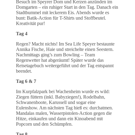
Besuch im Speyrer Dom und Kerzen anzünden im
Domgarten – ein ruhiger Start in den Tag. Danach ein
Stadtbummel mit leckerem Eis. Abends wurde es
bunt: Batik-Action für T-Shirts und Stoffbeutel.
Kreativität pur!
Tag 4
Regen? Macht nichts! Im Sea Life Speyer bestaunte
Annika Fische, Haie und streichelte einen Seestern.
Nachmittags ging’s zum Bowling – Team
Regenwetter hat abgeräumt! Später wurde das
Reisetagebuch weitergeführt und der Tag entspannt
beendet.
Tag 6 & 7
Im Kurpfalzpark bei Wachenheim wurde es wild:
Ziegen füttern (inkl. Babyziegen!), Rodelbahn,
Schwanenboote, Karussell und sogar eine
Eulenshow. Am nächsten Tag hieß es: durchatmen.
Mandalas malen, Wasserpistolen-Action gegen die
Hitze, einkaufen und dann ein Kinoabend mit
Popcorn und den Schümpfen.
Tag 8